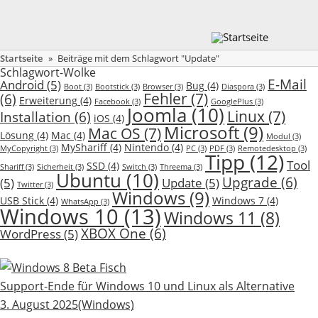
Startseite
»
Beiträge mit dem Schlagwort "Update"
Schlagwort-Wolke
E-Mail
Android
(5)
Bug
(4)
Boot
(3)
Bootstick
(3)
Browser
(3)
Diaspora
(3)
Fehler
(7)
(6)
Erweiterung
(4)
Facebook
(3)
GooglePlus
(3)
Joomla
(10)
Linux
(7)
Installation
(6)
iOS
(4)
Microsoft
(9)
Mac OS
(7)
Lösung
(4)
Mac
(4)
Modul
(3)
MyShariff
(4)
Nintendo
(4)
MyCopyright
(3)
PC
(3)
PDF
(3)
Remotedesktop
(3)
Tipp
(12)
Tool
SSD
(4)
Shariff
(3)
Sicherheit
(3)
Switch
(3)
Threema
(3)
Ubuntu
(10)
Upgrade
(6)
(5)
Update
(5)
Twitter
(3)
Windows
(9)
USB Stick
(4)
Windows 7
(4)
WhatsApp
(3)
Windows 10
(13)
Windows 11
(8)
XBOX One
(6)
WordPress
(5)
Support-Ende für Windows 10 und Linux als Alternative
3. August 2025
(Windows)