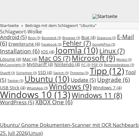
Startseite
»
Beiträge mit dem Schlagwort "Ubuntu"
Schlagwort-Wolke
E-Mail
Android
(5)
Bug
(4)
Boot
(3)
Bootstick
(3)
Browser
(3)
Diaspora
(3)
Fehler
(7)
(6)
Erweiterung
(4)
Facebook
(3)
GooglePlus
(3)
Joomla
(10)
Linux
(7)
Installation
(6)
iOS
(4)
Microsoft
(9)
Mac OS
(7)
Lösung
(4)
Mac
(4)
Modul
(3)
MyShariff
(4)
Nintendo
(4)
MyCopyright
(3)
PC
(3)
PDF
(3)
Remotedesktop
(3)
Tipp
(12)
Tool
SSD
(4)
Shariff
(3)
Sicherheit
(3)
Switch
(3)
Threema
(3)
Ubuntu
(10)
Upgrade
(6)
(5)
Update
(5)
Twitter
(3)
Windows
(9)
USB Stick
(4)
Windows 7
(4)
WhatsApp
(3)
Windows 10
(13)
Windows 11
(8)
XBOX One
(6)
WordPress
(5)
Ubuntu/ Gnome Dokumenten-Scanner mit OCR Nachbearb
25. Juli 2026
(Linux)