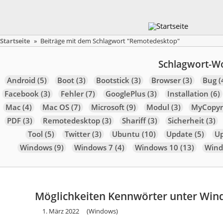
Startseite
»
Beiträge mit dem Schlagwort "Remotedesktop"
Schlagwort-W
Android
(5)
Boot
(3)
Bootstick
(3)
Browser
(3)
Bug
(
Facebook
(3)
Fehler
(7)
GooglePlus
(3)
Installation
(6)
Mac
(4)
Mac OS
(7)
Microsoft
(9)
Modul
(3)
MyCopyr
PDF
(3)
Remotedesktop
(3)
Shariff
(3)
Sicherheit
(3)
Tool
(5)
Twitter
(3)
Ubuntu
(10)
Update
(5)
U
Windows
(9)
Windows 7
(4)
Windows 10
(13)
Wind
Möglichkeiten Kennwörter unter Win
1. März 2022
(Windows)