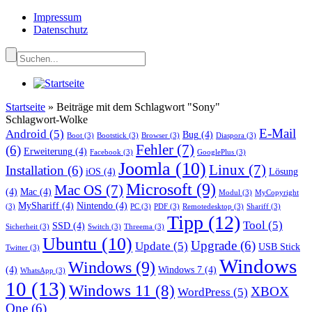
Impressum
Datenschutz
Startseite
»
Beiträge mit dem Schlagwort "Sony"
Schlagwort-Wolke
E-Mail
Android
(5)
Bug
(4)
Boot
(3)
Bootstick
(3)
Browser
(3)
Diaspora
(3)
Fehler
(7)
(6)
Erweiterung
(4)
Facebook
(3)
GooglePlus
(3)
Joomla
(10)
Linux
(7)
Installation
(6)
iOS
(4)
Lösung
Microsoft
(9)
Mac OS
(7)
(4)
Mac
(4)
Modul
(3)
MyCopyright
MyShariff
(4)
Nintendo
(4)
(3)
PC
(3)
PDF
(3)
Remotedesktop
(3)
Shariff
(3)
Tipp
(12)
Tool
(5)
SSD
(4)
Sicherheit
(3)
Switch
(3)
Threema
(3)
Ubuntu
(10)
Upgrade
(6)
Update
(5)
USB Stick
Twitter
(3)
Windows
Windows
(9)
(4)
Windows 7
(4)
WhatsApp
(3)
10
(13)
Windows 11
(8)
XBOX
WordPress
(5)
One
(6)