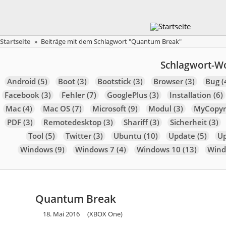
Startseite
»
Beiträge mit dem Schlagwort "Quantum Break"
Schlagwort-W
Android
(5)
Boot
(3)
Bootstick
(3)
Browser
(3)
Bug
(
Facebook
(3)
Fehler
(7)
GooglePlus
(3)
Installation
(6)
Mac
(4)
Mac OS
(7)
Microsoft
(9)
Modul
(3)
MyCopyr
PDF
(3)
Remotedesktop
(3)
Shariff
(3)
Sicherheit
(3)
Tool
(5)
Twitter
(3)
Ubuntu
(10)
Update
(5)
U
Windows
(9)
Windows 7
(4)
Windows 10
(13)
Wind
Quantum Break
18. Mai 2016
(XBOX One)