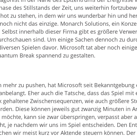
Phase des Stillstands der Zeit, uns weiterhin fortzub
hot zu stehen, in dem wir uns wunderbar hin und her
och nicht das einzige. Monarch Solutions, ein Konze
 Selbst innerhalb dieser Firma gibt es größere Verwer
durchschauen sind. Um einige Sachen dennoch zu durc
iversen Spielen davor. Microsoft tat aber noch ein
uantum Break spannend zu gestalten.
 mehr zu pushen, hat Microsoft seit Bekanntgebung e
belangt. Eher auch die Tatsche, dass das Spiel mit e
ik gehaltene Zwischensequenzen, wie auch größere Sto
erden. Diese können jeweils gut zwanzig Minuten in
möchte, kann sie zwar überspringen, verpasst aber a
cht, je nachdem wir uns im Spiel entscheiden. Den 
chen wir meist kurz vor Aktende steuern können. Der 