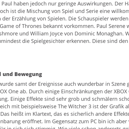
 Paul haben jedoch nur geringe Auswirkungen. Der 
och ist die Mischung von Spiel und Serie eine will
 der Erzählung von Spielen. Die Schauspieler werde
r Game of Thrones bekannt vorkommen. Paul Serene w
 Ashmore und William Joyce von Dominic Monaghan. 
umindest die Spielgesichter erkennen. Diese sind de
nd und Bewegung
urde samt der Ereignisse auch wunderbar in Szene ge
BOX One ab. Durch einige Einschränkungen der XBOX 
ung. Einige Effekte sind sehr grob und schmälern sc
ich mit beispielsweise The Witcher 3 ist der Grafik a
s heißt im Klartext, das es sicherlich andere Effekte
fenbarung eröffnet. Im Gegensatz zum PC bin ich ab
für in sich sich stimmig. Wie viele schon anderorts g