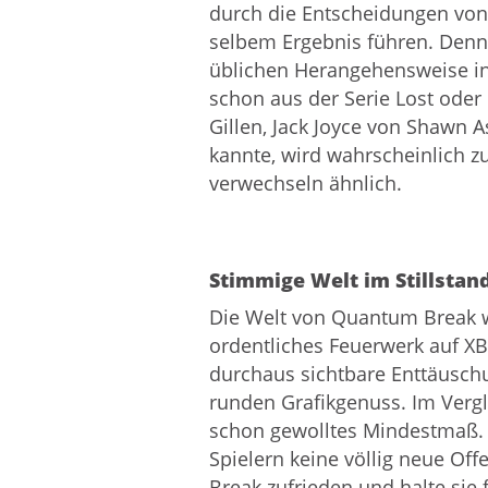
durch die Entscheidungen von
selbem Ergebnis führen. Denn
üblichen Herangehensweise in
schon aus der Serie Lost ode
Gillen, Jack Joyce von Shawn
kannte, wird wahrscheinlich z
verwechseln ähnlich.
Stimmige Welt im Stillsta
Die Welt von Quantum Break w
ordentliches Feuerwerk auf X
durchaus sichtbare Enttäusch
runden Grafikgenuss. Im Vergle
schon gewolltes Mindestmaß. Da
Spielern keine völlig neue Of
Break zufrieden und halte sie 