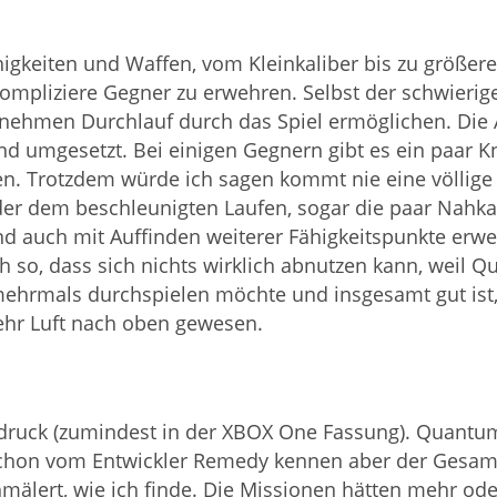
higkeiten und Waffen, vom Kleinkaliber bis zu größe
kompliziere Gegner zu erwehren. Selbst der schwierig
nehmen Durchlauf durch das Spiel ermöglichen. Die 
und umgesetzt. Bei einigen Gegnern gibt es ein paar Kn
n. Trotzdem würde ich sagen kommt nie eine völlige
der dem beschleunigten Laufen, sogar die paar Nah
nd auch mit Auffinden weiterer Fähigkeitspunkte erwe
uch so, dass sich nichts wirklich abnutzen kann, weil
mehrmals durchspielen möchte und insgesamt gut ist, 
ehr Luft nach oben gewesen.
ndruck (zumindest in der XBOX One Fassung). Quantum
r schon vom Entwickler Remedy kennen aber der Gesam
älert, wie ich finde. Die Missionen hätten mehr ode