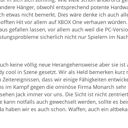
ndere Hänger, obwohl entsprechend potente Hardwar
h etwas nicht bemerkt. Dies wäre denke ich auch al
hofften Hit vor allem auf XBOX One verhauen würden. 
aus gefallen lassen, vor allem auch weil die PC-Version
tungsprobleme sicherlich nicht nur Spielern im Nach
 auch keine völlig neue Herangehensweise aber sie ist
y cool in Szene gesetzt. Wir als Held bemerken kurz 
 Zeitereignissen, dass wir einige Fähigkeiten entwick
 uns im Kampf gegen die ominöse Firma Monarch sehr 
sehen Jack immer vor uns. Die Sicht ist nicht zentrie
se kann notfalls auch gewechselt werden, sollte es be
a haben wir es auch schon. Waffen, auch ein altbeka