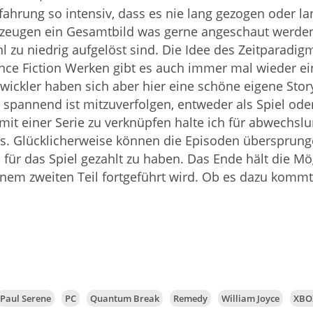
rfahrung so intensiv, dass es nie lang gezogen oder la
rzeugen ein Gesamtbild was gerne angeschaut werden 
hl zu niedrig aufgelöst sind. Die Idee des Zeitparadig
ence Fiction Werken gibt es auch immer mal wieder e
twickler haben sich aber hier eine schöne eigene Sto
spannend ist mitzuverfolgen, entweder als Spiel oder
mit einer Serie zu verknüpfen halte ich für abwechslu
fluss. Glücklicherweise können die Episoden überspru
 für das Spiel gezahlt zu haben. Das Ende hält die M
nem zweiten Teil fortgeführt wird. Ob es dazu kommt 
Paul Serene
PC
Quantum Break
Remedy
William Joyce
XBO