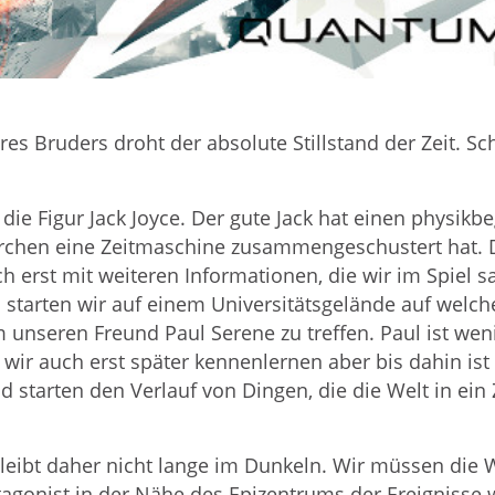
s Bruders droht der absolute Stillstand der Zeit. Sch
die Figur Jack Joyce. Der gute Jack hat einen physikb
rchen eine Zeitmaschine zusammengeschustert hat. Di
tlich erst mit weiteren Informationen, die wir im Spi
starten wir auf einem Universitätsgelände auf welch
 unseren Freund Paul Serene zu treffen. Paul ist weni
wir auch erst später kennenlernen aber bis dahin ist 
d starten den Verlauf von Dingen, die die Welt in ein
leibt daher nicht lange im Dunkeln. Wir müssen die We
otagonist in der Nähe des Epizentrums der Ereignisse