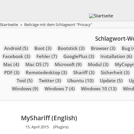
Startseite
»
Beiträge mit dem Schlagwort "Privacy"
Schlagwort-W
Android
(5)
Boot
(3)
Bootstick
(3)
Browser
(3)
Bug
(
Facebook
(3)
Fehler
(7)
GooglePlus
(3)
Installation
(6)
Mac
(4)
Mac OS
(7)
Microsoft
(9)
Modul
(3)
MyCopyr
PDF
(3)
Remotedesktop
(3)
Shariff
(3)
Sicherheit
(3)
Tool
(5)
Twitter
(3)
Ubuntu
(10)
Update
(5)
U
Windows
(9)
Windows 7
(4)
Windows 10
(13)
Wind
MyShariff (English)
15. April 2015
(Plugins)