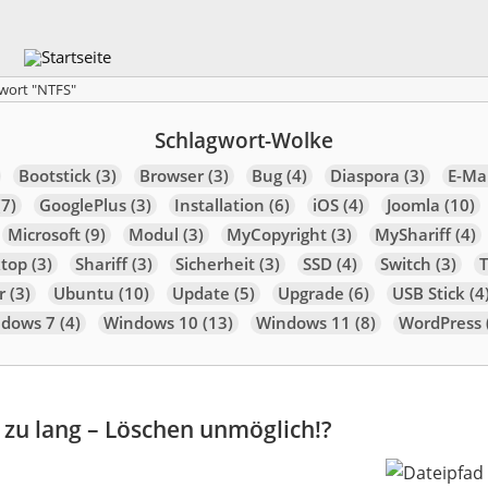
gwort "NTFS"
Schlagwort-Wolke
Bootstick
(3)
Browser
(3)
Bug
(4)
Diaspora
(3)
E-Mai
7)
GooglePlus
(3)
Installation
(6)
iOS
(4)
Joomla
(10)
Microsoft
(9)
Modul
(3)
MyCopyright
(3)
MyShariff
(4)
top
(3)
Shariff
(3)
Sicherheit
(3)
SSD
(4)
Switch
(3)
r
(3)
Ubuntu
(10)
Update
(5)
Upgrade
(6)
USB Stick
(4
dows 7
(4)
Windows 10
(13)
Windows 11
(8)
WordPress
 zu lang – Löschen unmöglich!?