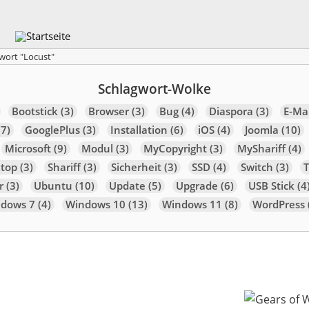
wort "Locust"
Schlagwort-Wolke
Bootstick
(3)
Browser
(3)
Bug
(4)
Diaspora
(3)
E-Mai
7)
GooglePlus
(3)
Installation
(6)
iOS
(4)
Joomla
(10)
Microsoft
(9)
Modul
(3)
MyCopyright
(3)
MyShariff
(4)
top
(3)
Shariff
(3)
Sicherheit
(3)
SSD
(4)
Switch
(3)
r
(3)
Ubuntu
(10)
Update
(5)
Upgrade
(6)
USB Stick
(4
dows 7
(4)
Windows 10
(13)
Windows 11
(8)
WordPress