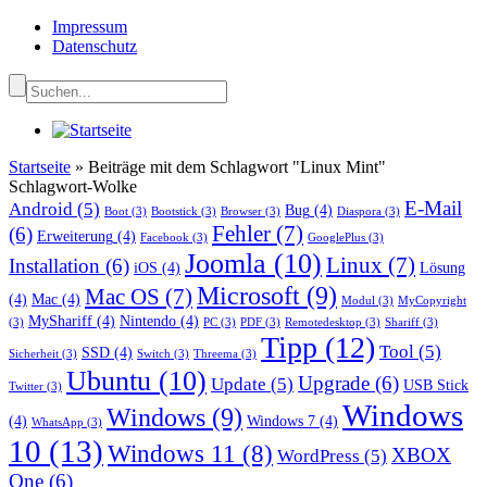
Impressum
Datenschutz
Startseite
»
Beiträge mit dem Schlagwort "Linux Mint"
Schlagwort-Wolke
E-Mail
Android
(5)
Bug
(4)
Boot
(3)
Bootstick
(3)
Browser
(3)
Diaspora
(3)
Fehler
(7)
(6)
Erweiterung
(4)
Facebook
(3)
GooglePlus
(3)
Joomla
(10)
Linux
(7)
Installation
(6)
iOS
(4)
Lösung
Microsoft
(9)
Mac OS
(7)
(4)
Mac
(4)
Modul
(3)
MyCopyright
MyShariff
(4)
Nintendo
(4)
(3)
PC
(3)
PDF
(3)
Remotedesktop
(3)
Shariff
(3)
Tipp
(12)
Tool
(5)
SSD
(4)
Sicherheit
(3)
Switch
(3)
Threema
(3)
Ubuntu
(10)
Upgrade
(6)
Update
(5)
USB Stick
Twitter
(3)
Windows
Windows
(9)
(4)
Windows 7
(4)
WhatsApp
(3)
10
(13)
Windows 11
(8)
XBOX
WordPress
(5)
One
(6)