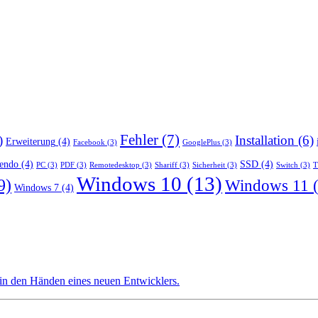
Fehler
(7)
)
Installation
(6)
Erweiterung
(4)
Facebook
(3)
GooglePlus
(3)
endo
(4)
SSD
(4)
PC
(3)
PDF
(3)
Remotedesktop
(3)
Shariff
(3)
Sicherheit
(3)
Switch
(3)
T
Windows 10
(13)
9)
Windows 11
(
Windows 7
(4)
 in den Händen eines neuen Entwicklers.