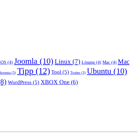
Joomla
(10)
Linux
(7)
Mac
iOS
(4)
Lösung
(4)
Mac
(4)
Tipp
(12)
Ubuntu
(10)
Tool
(5)
hreema
(3)
Twitter
(3)
8)
XBOX One
(6)
WordPress
(5)