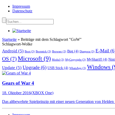
Impressum
Datenschutz
Startseite
»
Beiträge mit dem Schlagwort "GoW"
Schlagwort-Wolke
E-Mail
(6
Android
(5)
Bug
(4)
Boot
(3)
Bootstick
(3)
Browser
(3)
Diaspora
(3)
Microsoft
(9)
OS
(7)
MyShariff
(4)
Nint
Modul
(3)
MyCopyright
(3)
Windows
(
Upgrade
(6)
Update
(5)
USB Stick
(4)
WhatsApp
(3)
Gears of War 4
18. Oktober 2016
(XBOX One)
Das altbewehrte Spielprinzip mit einer neuen Generation von Helden
Impressum