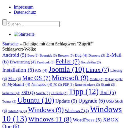
Impressum
Datenschutz
Startseite
»
Beiträge mit dem Schlagwort "Zugriff"
Schlagwort-Wolke
E-Mail
Android
(5)
Bug
(4)
Boot
(3)
Bootstick
(3)
Browser
(3)
Diaspora
(3)
Fehler
(7)
(6)
Erweiterung
(4)
Facebook
(3)
GooglePlus
(3)
Joomla
(10)
Linux
(7)
Installation
(6)
iOS
(4)
Lösung
Microsoft
(9)
Mac OS
(7)
(4)
Mac
(4)
Modul
(3)
MyCopyright
MyShariff
(4)
Nintendo
(4)
(3)
PC
(3)
PDF
(3)
Remotedesktop
(3)
Shariff
(3)
Tipp
(12)
Tool
(5)
SSD
(4)
Sicherheit
(3)
Switch
(3)
Threema
(3)
Ubuntu
(10)
Upgrade
(6)
Update
(5)
USB Stick
Twitter
(3)
Windows
Windows
(9)
(4)
Windows 7
(4)
WhatsApp
(3)
10
(13)
Windows 11
(8)
XBOX
WordPress
(5)
One
(6)