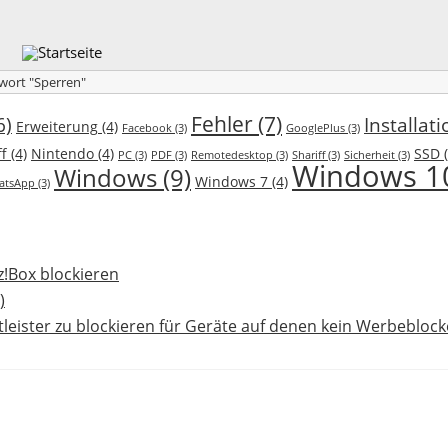
wort "Sperren"
Fehler
(7)
6)
Installati
Erweiterung
(4)
Facebook
(3)
GooglePlus
(3)
f
(4)
Nintendo
(4)
SSD
(
PC
(3)
PDF
(3)
Remotedesktop
(3)
Shariff
(3)
Sicherheit
(3)
Windows 1
Windows
(9)
Windows 7
(4)
atsApp
(3)
z!Box blockieren
)
eister zu blockieren für Geräte auf denen kein Werbeblock