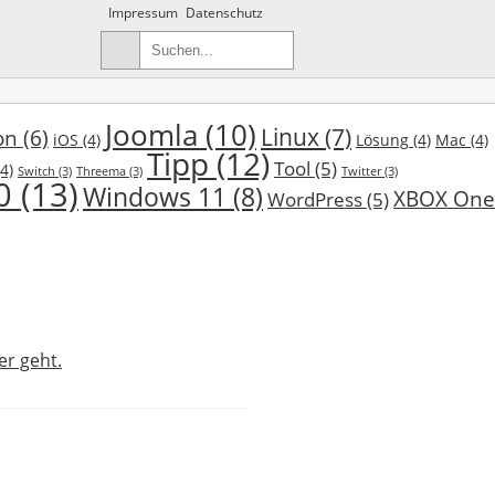
Impressum
Datenschutz
Joomla
(10)
Linux
(7)
on
(6)
iOS
(4)
Lösung
(4)
Mac
(4)
Tipp
(12)
Tool
(5)
4)
Switch
(3)
Threema
(3)
Twitter
(3)
0
(13)
Windows 11
(8)
XBOX One
WordPress
(5)
er geht.