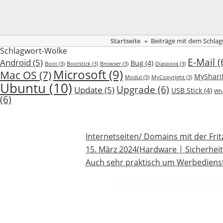
Startseite
»
Beiträge mit dem Schlag
Schlagwort-Wolke
E-Mail
(
Android
(5)
Bug
(4)
Boot
(3)
Bootstick
(3)
Browser
(3)
Diaspora
(3)
Microsoft
(9)
Mac OS
(7)
MySharif
Modul
(3)
MyCopyright
(3)
Ubuntu
(10)
Upgrade
(6)
Update
(5)
USB Stick
(4)
Wh
(6)
Internetseiten/ Domains mit der Frit
15. März 2024
(Hardware | Sicherheit
Auch sehr praktisch um Werbedienstl