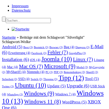
Impressum
Datenschutz
Startseite
»
Beiträge mit dem Schlagwort "Silverlight"
Schlagwort-Wolke
E-Mail
Android
(5)
Bug
(4)
Boot
(3)
Bootstick
(3)
Browser
(3)
Diaspora
(3)
Fehler
(7)
(6)
Erweiterung
(4)
Facebook
(3)
GooglePlus
(3)
Joomla
(10)
Linux
(7)
Installation
(6)
iOS
(4)
Lösung
Microsoft
(9)
Mac OS
(7)
(4)
Mac
(4)
Modul
(3)
MyCopyright
MyShariff
(4)
Nintendo
(4)
(3)
PC
(3)
PDF
(3)
Remotedesktop
(3)
Shariff
(3)
Tipp
(12)
Tool
(5)
SSD
(4)
Sicherheit
(3)
Switch
(3)
Threema
(3)
Ubuntu
(10)
Upgrade
(6)
Update
(5)
USB Stick
Twitter
(3)
Windows
Windows
(9)
(4)
Windows 7
(4)
WhatsApp
(3)
10
(13)
Windows 11
(8)
XBOX
WordPress
(5)
One
(6)