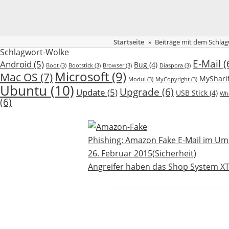
Startseite
»
Beiträge mit dem Schla
Schlagwort-Wolke
E-Mail
(
Android
(5)
Bug
(4)
Boot
(3)
Bootstick
(3)
Browser
(3)
Diaspora
(3)
Microsoft
(9)
Mac OS
(7)
MySharif
Modul
(3)
MyCopyright
(3)
Ubuntu
(10)
Upgrade
(6)
Update
(5)
USB Stick
(4)
Wh
(6)
Phishing: Amazon Fake E-Mail im Um
26. Februar 2015
(Sicherheit)
Angreifer haben das Shop System X