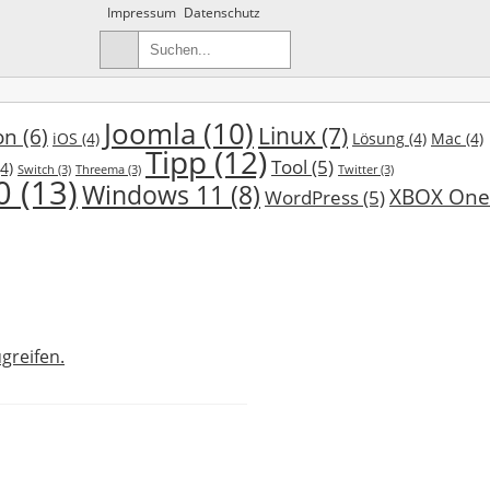
Impressum
Datenschutz
Joomla
(10)
Linux
(7)
on
(6)
iOS
(4)
Lösung
(4)
Mac
(4)
Tipp
(12)
Tool
(5)
4)
Switch
(3)
Threema
(3)
Twitter
(3)
0
(13)
Windows 11
(8)
XBOX One
WordPress
(5)
greifen.