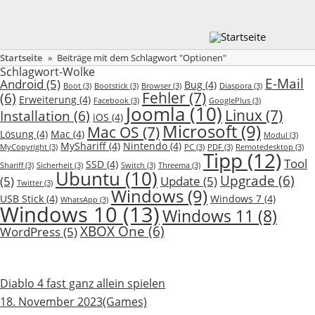
Startseite
»
Beiträge mit dem Schlagwort "Optionen"
Schlagwort-Wolke
E-Mail
Android
(5)
Bug
(4)
Boot
(3)
Bootstick
(3)
Browser
(3)
Diaspora
(3)
Fehler
(7)
(6)
Erweiterung
(4)
Facebook
(3)
GooglePlus
(3)
Joomla
(10)
Linux
(7)
Installation
(6)
iOS
(4)
Microsoft
(9)
Mac OS
(7)
Lösung
(4)
Mac
(4)
Modul
(3)
MyShariff
(4)
Nintendo
(4)
MyCopyright
(3)
PC
(3)
PDF
(3)
Remotedesktop
(3)
Tipp
(12)
Tool
SSD
(4)
Shariff
(3)
Sicherheit
(3)
Switch
(3)
Threema
(3)
Ubuntu
(10)
Upgrade
(6)
(5)
Update
(5)
Twitter
(3)
Windows
(9)
USB Stick
(4)
Windows 7
(4)
WhatsApp
(3)
Windows 10
(13)
Windows 11
(8)
XBOX One
(6)
WordPress
(5)
Diablo 4 fast ganz allein spielen
18. November 2023
(Games)