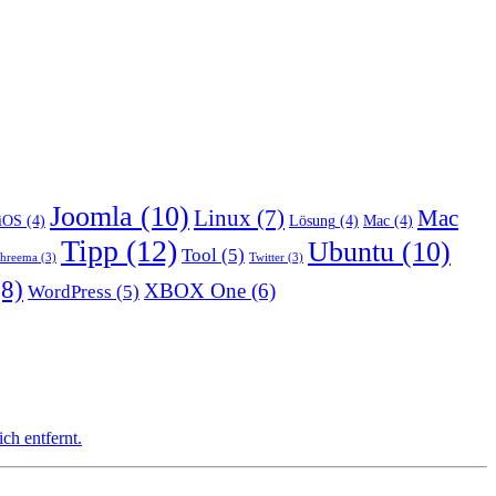
Joomla
(10)
Linux
(7)
Mac
iOS
(4)
Lösung
(4)
Mac
(4)
Tipp
(12)
Ubuntu
(10)
Tool
(5)
hreema
(3)
Twitter
(3)
8)
XBOX One
(6)
WordPress
(5)
ch entfernt.