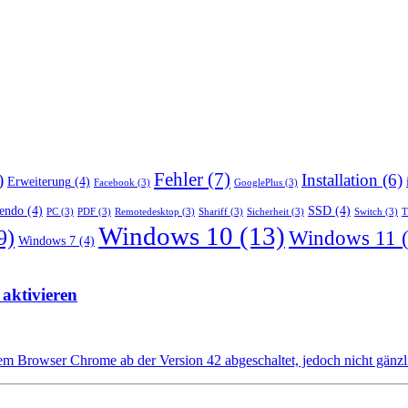
Fehler
(7)
)
Installation
(6)
Erweiterung
(4)
Facebook
(3)
GooglePlus
(3)
endo
(4)
SSD
(4)
PC
(3)
PDF
(3)
Remotedesktop
(3)
Shariff
(3)
Sicherheit
(3)
Switch
(3)
T
Windows 10
(13)
9)
Windows 11
(
Windows 7
(4)
aktivieren
nem Browser Chrome ab der Version 42 abgeschaltet, jedoch nicht gänzli