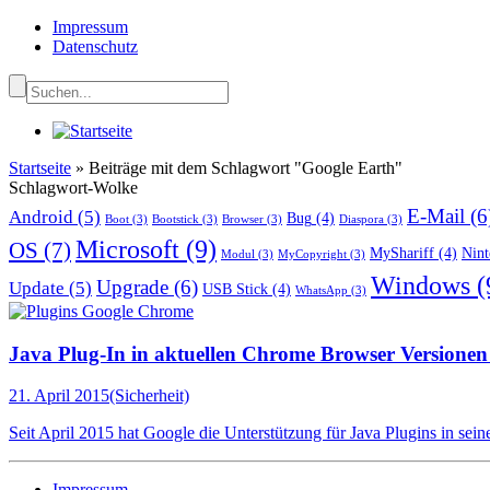
Impressum
Datenschutz
Startseite
»
Beiträge mit dem Schlagwort "Google Earth"
Schlagwort-Wolke
E-Mail
(6
Android
(5)
Bug
(4)
Boot
(3)
Bootstick
(3)
Browser
(3)
Diaspora
(3)
Microsoft
(9)
OS
(7)
MyShariff
(4)
Nint
Modul
(3)
MyCopyright
(3)
Windows
(
Upgrade
(6)
Update
(5)
USB Stick
(4)
WhatsApp
(3)
Java Plug-In in aktuellen Chrome Browser Versionen 
21. April 2015
(Sicherheit)
Seit April 2015 hat Google die Unterstützung für Java Plugins in sei
Impressum