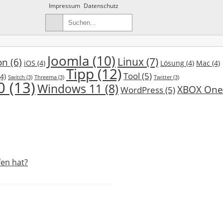
Impressum
Datenschutz
Joomla
(10)
Linux
(7)
on
(6)
iOS
(4)
Lösung
(4)
Mac
(4)
Tipp
(12)
Tool
(5)
4)
Switch
(3)
Threema
(3)
Twitter
(3)
0
(13)
Windows 11
(8)
XBOX One
WordPress
(5)
en hat?