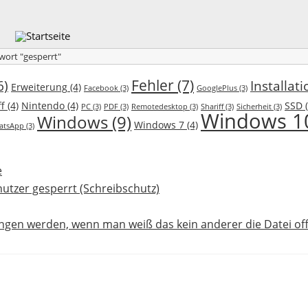
wort "gesperrt"
Fehler
(7)
6)
Installati
Erweiterung
(4)
Facebook
(3)
GooglePlus
(3)
f
(4)
Nintendo
(4)
SSD
(
PC
(3)
PDF
(3)
Remotedesktop
(3)
Shariff
(3)
Sicherheit
(3)
Windows 1
Windows
(9)
Windows 7
(4)
atsApp
(3)
nutzer gesperrt (Schreibschutz)
gen werden, wenn man weiß das kein anderer die Datei off