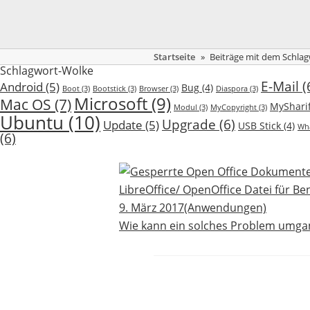
Startseite
»
Beiträge mit dem Schlag
Schlagwort-Wolke
E-Mail
(
Android
(5)
Bug
(4)
Boot
(3)
Bootstick
(3)
Browser
(3)
Diaspora
(3)
Microsoft
(9)
Mac OS
(7)
MySharif
Modul
(3)
MyCopyright
(3)
Ubuntu
(10)
Upgrade
(6)
Update
(5)
USB Stick
(4)
Wh
(6)
LibreOffice/ OpenOffice Datei für Be
9. März 2017
(Anwendungen)
Wie kann ein solches Problem umgan