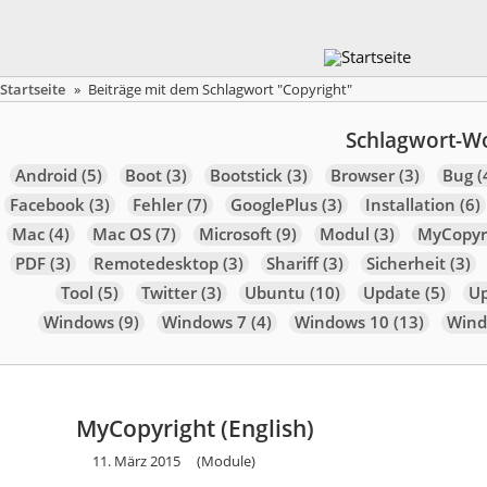
Startseite
»
Beiträge mit dem Schlagwort "Copyright"
Schlagwort-W
Android
(5)
Boot
(3)
Bootstick
(3)
Browser
(3)
Bug
(
Facebook
(3)
Fehler
(7)
GooglePlus
(3)
Installation
(6)
Mac
(4)
Mac OS
(7)
Microsoft
(9)
Modul
(3)
MyCopyr
PDF
(3)
Remotedesktop
(3)
Shariff
(3)
Sicherheit
(3)
Tool
(5)
Twitter
(3)
Ubuntu
(10)
Update
(5)
U
Windows
(9)
Windows 7
(4)
Windows 10
(13)
Wind
MyCopyright (English)
11. März 2015
(Module)