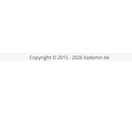
Copyright © 2015 - 2026 Xadomir.de