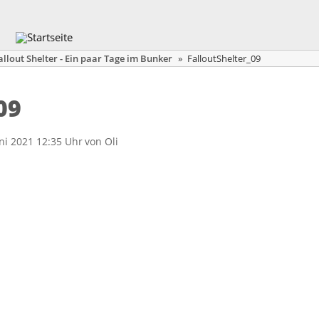
allout Shelter - Ein paar Tage im Bunker
»
FalloutShelter_09
09
uni 2021 12:35 Uhr
von
Oli